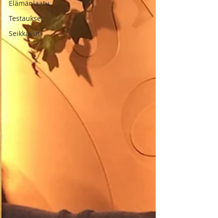
Elämänlaatu
Testaukset
Seikkailut