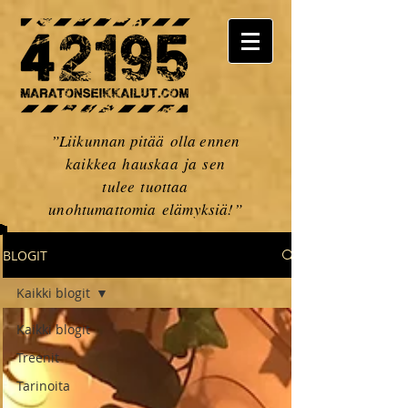
”Liikunnan pitää olla ennen
kaikkea hauskaa ja sen
tulee tuottaa
unohtumattomia elämyksiä!”
BLOGIT
Kaikki blogit
Kaikki blogit
Treenit
Tarinoita