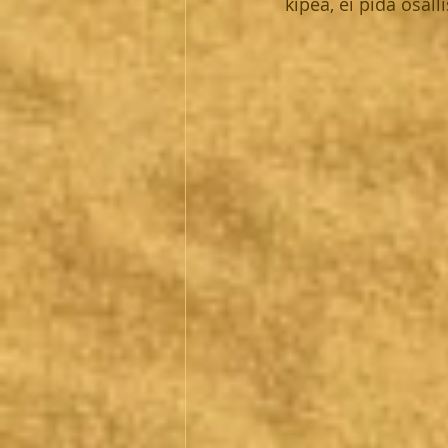
kipeä, ei pidä osalli