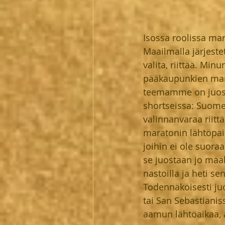
Isossa roolissa ma
Maailmalla järjeste
valita, riittää. M
pääkaupunkien mar
teemamme on juosta
shortseissa: Suome
valinnanvaraa riittä
maratonin lähtöpaik
joihin ei ole suora
se juostaan jo maal
nastoilla ja heti s
Todennäköisesti j
tai San Sebastianis
aamun lähtöaikaa, 