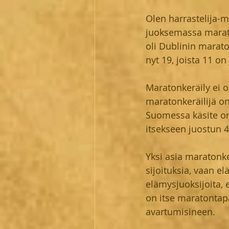
Olen harrastelija-ma
juoksemassa marato
oli Dublinin marat
nyt 19, joista 11 on
Maratonkeräily ei o
maratonkeräilijä on
Suomessa käsite on 
itsekseen juostun 4
Yksi asia maratonker
sijoituksia, vaan e
elämysjuoksijoita, 
on itse maratonta
avartumisineen.