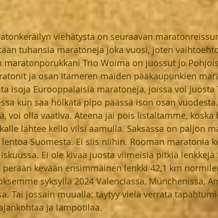
ratonkeräilyn viehätystä on seuraavan maratonreissun 
tään tuhansia maratoneja joka vuosi, joten vaihtoehto
inun maratonporukkani Trio Woima on juossut jo Pohjo
atonit ja osan Itämeren maiden pääkaupunkien mara
 isoja Eurooppalaisia maratoneja, joissa voi juosta 
ssa kun saa hölkätä pipo päässä ison osan vuodesta.
ä, voi olla vaativa. Ateena jäi pois listaltamme, koska 
alle lähtee kello viisi aamulla. Saksassa on paljon m
a lentoa Suomesta. Ei siis niihin. Rooman maratonia 
iskuussa. Ei ole kivaa juosta viimeisiä pitkiä lenkkej
en perään kevään ensimmäinen lenkki 42,1 km normilen
uoksemme syksyllä 2024 Valenciassa, Münchenissä, A
sa. Tai jossain muualla: täytyy vielä verrata tapahtum
ajankohtaa ja lämpötilaa. 