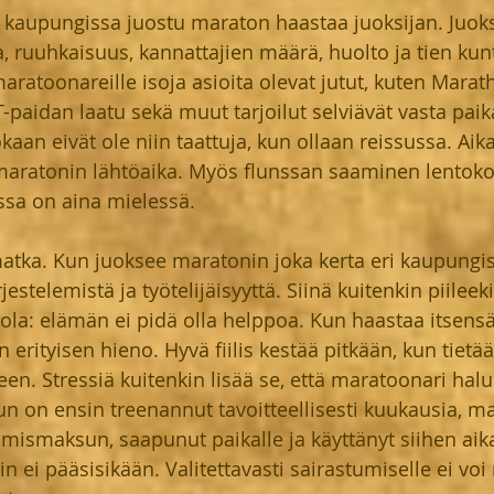
i kaupungissa juostu maraton haastaa juoksijan. Juok
ma, ruuhkaisuus, kannattajien määrä, huolto ja tien kun
aratoonareille isoja asioita olevat jutut, kuten Marat
T-paidan laatu sekä muut tarjoilut selviävät vasta paik
kaan eivät ole niin taattuja, kun ollaan reissussa. Aik
maratonin lähtöaika. Myös flunssan saaminen lentoko
ssa on aina mielessä.
tka. Kun juoksee maratonin joka kerta eri kaupungiss
jestelemistä ja työtelijäisyyttä. Siinä kuitenkin piileek
la: elämän ei pidä olla helppoa. Kun haastaa itsensä
 erityisen hieno. Hyvä fiilis kestää pitkään, kun tietää
een. Stressiä kuitenkin lisää se, että maratoonari hal
n on ensin treenannut tavoitteellisesti kuukausia, m
mismaksun, saapunut paikalle ja käyttänyt siihen aikaa
n ei pääsisikään. Valitettavasti sairastumiselle ei voi