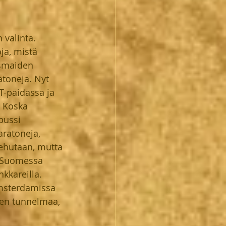
valinta. 
ja, mistä 
ismaiden 
toneja. Nyt 
T-paidassa ja 
 Koska 
bussi 
aratoneja, 
kehutaan, mutta 
ä Suomessa 
kkareilla. 
msterdamissa 
ien tunnelmaa, 