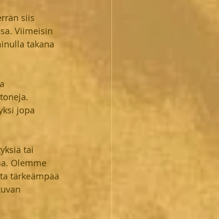
rrän siis 
a. Viimeisin 
inulla takana 
a 
toneja. 
ksi jopa 
yksiä tai 
paa. Olemme 
sta tärkeämpää 
kuvan 