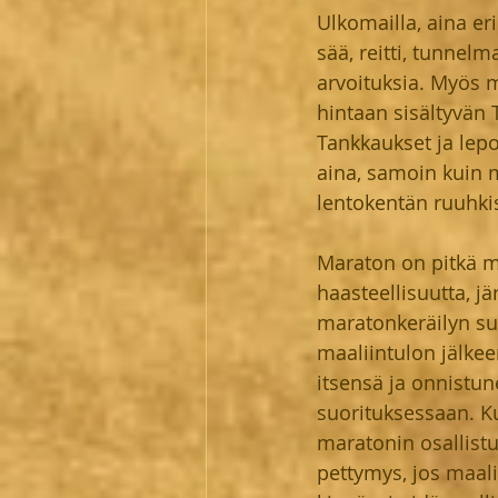
Ulkomailla, aina er
sää, reitti, tunnel
arvoituksia. Myös m
hintaan sisältyvän 
Tankkaukset ja lepo
aina, samoin kuin 
lentokentän ruuhki
Maraton on pitkä ma
haasteellisuutta, jär
maratonkeräilyn suo
maaliintulon jälkeen
itsensä ja onnistun
suorituksessaan. Ku
maratonin osallistu
pettymys, jos maalii