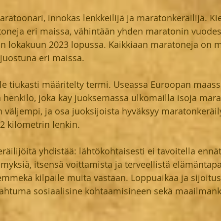
ratoonari, innokas lenkkeilijä ja maratonkeräilijä. Kie
neja eri maissa, vähintään yhden maratonin vuodess
on lokakuun 2023 lopussa. Kaikkiaan maratoneja on m
 juostuna eri maissa.
le tiukasti määritelty termi. Useassa Euroopan maass
 henkilö, joka käy juoksemassa ulkomailla isoja mara
väljempi, ja osa juoksijoista hyväksyy maratonkeräily
2 kilometrin lenkin.
äilijöitä yhdistää: lähtökohtaisesti ei tavoitella ennät
lämyksiä, itsensä voittamista ja terveellistä elämänta
emmekä kilpaile muita vastaan. Loppuaikaa ja sijoitu
pahtuma sosiaalisine kohtaamisineen sekä maailman