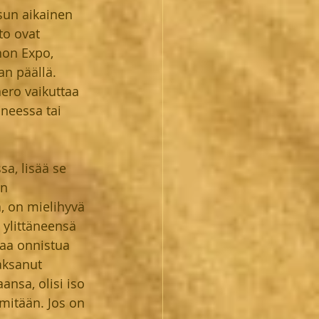
sun aikainen 
to ovat 
hon Expo, 
an päällä. 
aero vaikuttaa 
neessa tai 
a, lisää se 
in 
, on mielihyvä 
 ylittäneensä 
uaa onnistua 
aksanut 
nsa, olisi iso 
 mitään. Jos on 