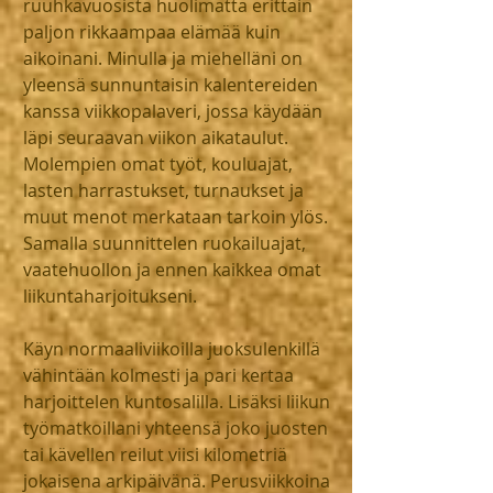
ruuhkavuosista huolimatta erittäin 
paljon rikkaampaa elämää kuin 
aikoinani. Minulla ja miehelläni on 
yleensä sunnuntaisin kalentereiden 
kanssa viikkopalaveri, jossa käydään 
läpi seuraavan viikon aikataulut. 
Molempien omat työt, kouluajat, 
lasten harrastukset, turnaukset ja 
muut menot merkataan tarkoin ylös. 
Samalla suunnittelen ruokailuajat, 
vaatehuollon ja ennen kaikkea omat 
liikuntaharjoitukseni.
Käyn normaaliviikoilla juoksulenkillä 
vähintään kolmesti ja pari kertaa 
harjoittelen kuntosalilla. Lisäksi liikun 
työmatkoillani yhteensä joko juosten 
tai kävellen reilut viisi kilometriä 
jokaisena arkipäivänä. Perusviikkoina 