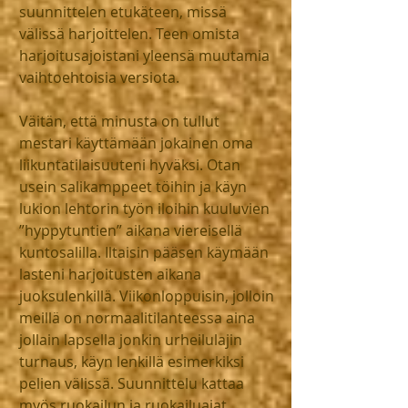
suunnittelen etukäteen, missä 
välissä harjoittelen. Teen omista 
harjoitusajoistani yleensä muutamia 
vaihtoehtoisia versiota.
Väitän, että minusta on tullut 
mestari käyttämään jokainen oma 
liikuntatilaisuuteni hyväksi. Otan 
usein salikamppeet töihin ja käyn 
lukion lehtorin työn iloihin kuuluvien 
”hyppytuntien” aikana viereisellä 
kuntosalilla. Iltaisin pääsen käymään 
lasteni harjoitusten aikana 
juoksulenkillä. Viikonloppuisin, jolloin 
meillä on normaalitilanteessa aina 
jollain lapsella jonkin urheilulajin 
turnaus, käyn lenkillä esimerkiksi 
pelien välissä. Suunnittelu kattaa 
myös ruokailun ja ruokailuajat. 