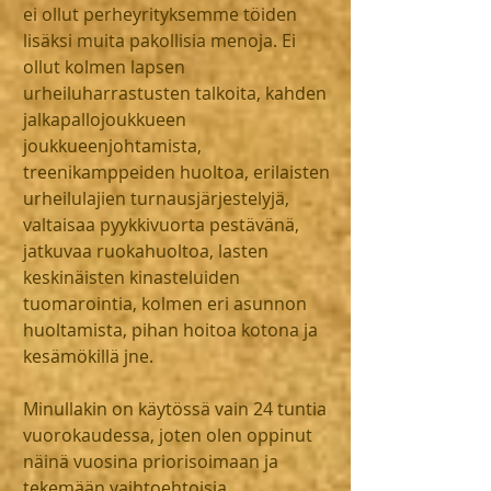
ei ollut perheyrityksemme töiden 
lisäksi muita pakollisia menoja. Ei 
ollut kolmen lapsen 
urheiluharrastusten talkoita, kahden 
jalkapallojoukkueen 
joukkueenjohtamista, 
treenikamppeiden huoltoa, erilaisten 
urheilulajien turnausjärjestelyjä, 
valtaisaa pyykkivuorta pestävänä, 
jatkuvaa ruokahuoltoa, lasten 
keskinäisten kinasteluiden 
tuomarointia, kolmen eri asunnon 
huoltamista, pihan hoitoa kotona ja 
kesämökillä jne.
Minullakin on käytössä vain 24 tuntia 
vuorokaudessa, joten olen oppinut 
näinä vuosina priorisoimaan ja 
tekemään vaihtoehtoisia 