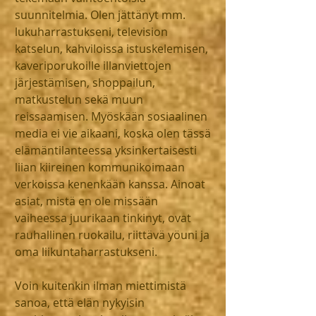
suunnitelmia. Olen jättänyt mm. 
lukuharrastukseni, television 
katselun, kahviloissa istuskelemisen, 
kaveriporukoille illanviettojen 
järjestämisen, shoppailun, 
matkustelun sekä muun 
reissaamisen. Myöskään sosiaalinen 
media ei vie aikaani, koska olen tässä 
elämäntilanteessa yksinkertaisesti 
liian kiireinen kommunikoimaan 
verkoissa kenenkään kanssa. Ainoat 
asiat, mistä en ole missään 
vaiheessa juurikaan tinkinyt, ovat 
rauhallinen ruokailu, riittävä yöuni ja 
oma liikuntaharrastukseni.
Voin kuitenkin ilman miettimistä 
sanoa, että elän nykyisin 