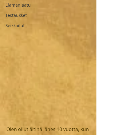
Elämänlaatu
Testaukset
Seikkailut
Olen ollut äitinä lähes 10 vuotta, kun 