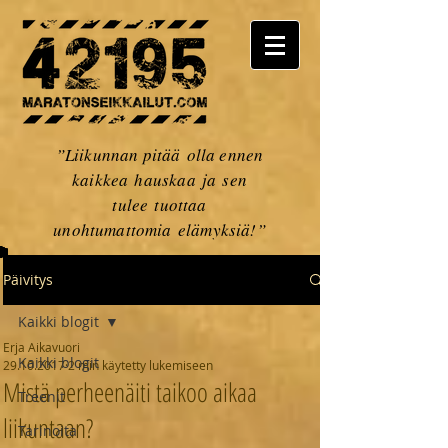
”Liikunnan pitää olla ennen
kaikkea hauskaa ja sen
tulee tuottaa
unohtumattomia elämyksiä!”
Päivitys
Kaikki blogit
Erja Aikavuori
Kaikki blogit
29.10.2017
2 min käytetty lukemiseen
Mistä perheenäiti taikoo aikaa
Treenit
liikuntaan?
Tarinoita