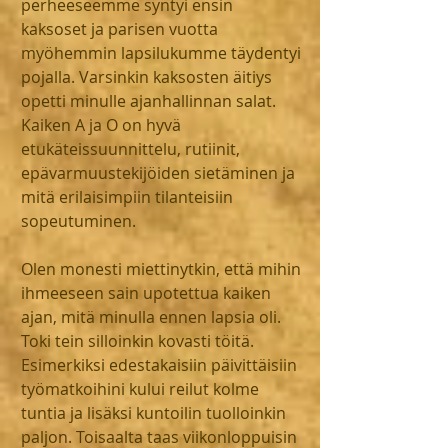
perheeseemme syntyi ensin 
kaksoset ja parisen vuotta 
myöhemmin lapsilukumme täydentyi 
pojalla. Varsinkin kaksosten äitiys 
opetti minulle ajanhallinnan salat. 
Kaiken A ja O on hyvä 
etukäteissuunnittelu, rutiinit, 
epävarmuustekijöiden sietäminen ja 
mitä erilaisimpiin tilanteisiin 
sopeutuminen.
Olen monesti miettinytkin, että mihin 
ihmeeseen sain upotettua kaiken 
ajan, mitä minulla ennen lapsia oli. 
Toki tein silloinkin kovasti töitä. 
Esimerkiksi edestakaisiin päivittäisiin 
työmatkoihini kului reilut kolme 
tuntia ja lisäksi kuntoilin tuolloinkin 
paljon. Toisaalta taas viikonloppuisin 