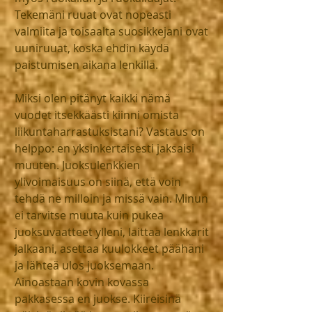
Tekemäni ruuat ovat nopeasti 
valmiita ja toisaalta suosikkejani ovat 
uuniruuat, koska ehdin käydä 
paistumisen aikana lenkillä.
Miksi olen pitänyt kaikki nämä 
vuodet itsekkäästi kiinni omista 
liikuntaharrastuksistani? Vastaus on 
helppo: en yksinkertaisesti jaksaisi 
muuten. Juoksulenkkien 
ylivoimaisuus on siinä, että voin 
tehdä ne milloin ja missä vain. Minun 
ei tarvitse muuta kuin pukea 
juoksuvaatteet ylleni, laittaa lenkkarit 
jalkaani, asettaa kuulokkeet päähäni 
ja lähteä ulos juoksemaan. 
Ainoastaan kovin kovassa 
pakkasessa en juokse. Kiireisinä 