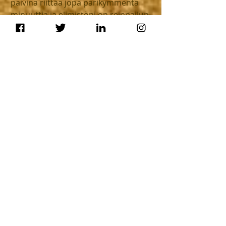
päivinä riittää jopa parikymmentä 
minuuttia ja elimistöni on reippailun 
jälkeen täynnä energiaa. Vaikka 
kotona olisi millainen sekasotku 
hyvänsä lähden lenkille, sillä en 
tuhraa kallisarvoista aikaani tässä 
elämäntilanteessa kodin 
puunaamiseen.
Lenkkeilen ja kuntoilen mieluummin 
yksin. Näin minun ei tarvitse tehdä 
kenenkään kanssa kompromisseja 
lenkkien pituudesta, vauhdista eikä 
reitistä. Tämän ajan olen pyhittänyt 
vain minulle itselleni. Juoksentelen 
raittiissa ulkoilmassa tuli taivaalta 
räntää tai vaikkapa vettä 
mielimusiikkiani kuunnellen. Minun 
ei tarvitse mennä kuin kotikatu 