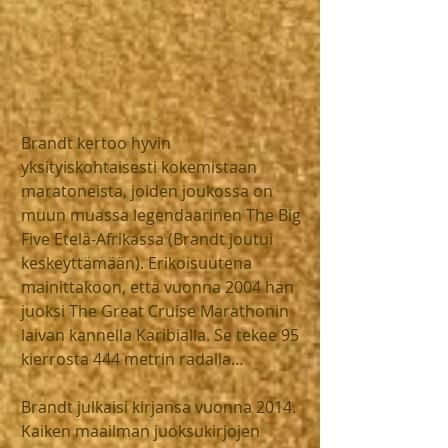
Brandt kertoo hyvin 
yksityiskohtaisesti kokemistaan 
maratoneista, joiden joukossa on 
muun muassa legendaarinen The Big 
Five Etelä-Afrikassa (Brandt joutui 
keskeyttämään). Erikoisuutena 
mainittakoon, että vuonna 2004 hän 
juoksi The Great Cruise Marathonin 
laivan kannella Karibialla. Se tekee 95 
kierrosta 444 metrin radalla…
Brandt julkaisi kirjansa vuonna 2014. 
Kaiken maailman juoksukirjojen 