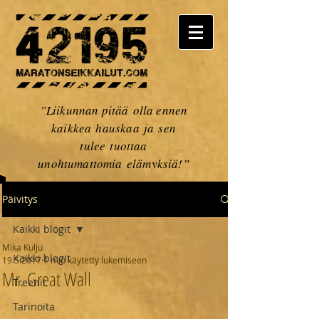
”Liikunnan pitää olla ennen
kaikkea hauskaa ja sen
tulee tuottaa
unohtumattomia elämyksiä!”
Päivitys
Kaikki blogit
Mika Kulju
Kaikki blogit
19.5.2017
1 min käytetty lukemiseen
Mr. Great Wall
Treenit
Tarinoita