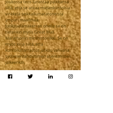
joukossa teos lunastaa paikkansa 
sillä, että se antaa mielenkiintoisia 
vinkkejä seikkailumaratoneista 
ympäri maailmaa. 
Juoksuelämäkerran ohella se on 
tietenkin myös Great Wall 
Marathonin minihistoriikki. Se on 
myös kirja siitä, että 
kuntoiluharrastus jatkuu vahvana 
sydämentahdistimen asentamisen 
jälkeenkin.
Kirjan ainoa silmiinpistävä häiritsevä 
tekijä on Brandtin kiinnostus 
amerikkalaisperäiseen soveltavaan 
psykologiaan, jota hän tunkee 
turhan moneen paikkaan kirjassa. 
Vähempikin henkisen kasvun esittely 
olisi riittänyt.