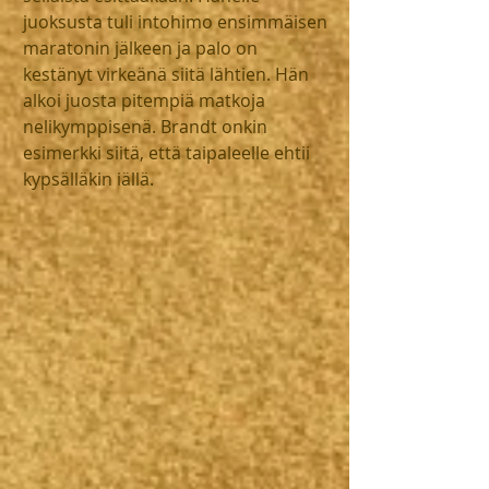
juoksusta tuli intohimo ensimmäisen 
maratonin jälkeen ja palo on 
kestänyt virkeänä siitä lähtien. Hän 
alkoi juosta pitempiä matkoja 
nelikymppisenä. Brandt onkin 
esimerkki siitä, että taipaleelle ehtii 
kypsälläkin iällä.