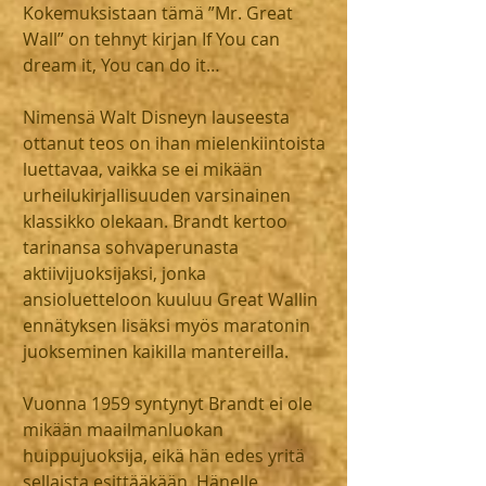
Kokemuksistaan tämä ”Mr. Great 
Wall” on tehnyt kirjan If You can 
dream it, You can do it…
Nimensä Walt Disneyn lauseesta 
ottanut teos on ihan mielenkiintoista 
luettavaa, vaikka se ei mikään 
urheilukirjallisuuden varsinainen 
klassikko olekaan. Brandt kertoo 
tarinansa sohvaperunasta 
aktiivijuoksijaksi, jonka 
ansioluetteloon kuuluu Great Wallin 
ennätyksen lisäksi myös maratonin 
juokseminen kaikilla mantereilla.
Vuonna 1959 syntynyt Brandt ei ole 
mikään maailmanluokan 
huippujuoksija, eikä hän edes yritä 
sellaista esittääkään. Hänelle 