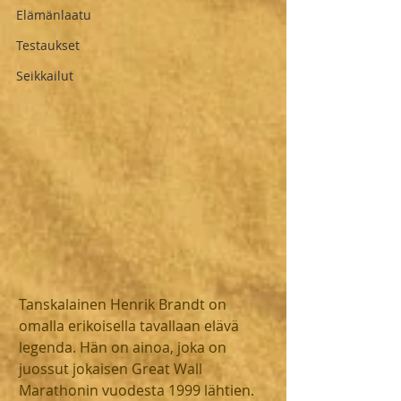
Elämänlaatu
Testaukset
Seikkailut
Tanskalainen Henrik Brandt on 
omalla erikoisella tavallaan elävä 
legenda. Hän on ainoa, joka on 
juossut jokaisen Great Wall 
Marathonin vuodesta 1999 lähtien. 