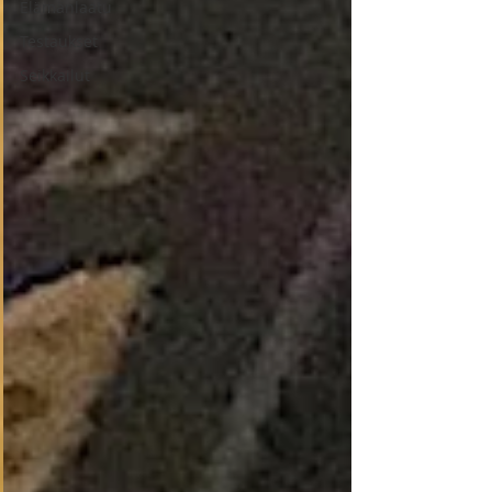
Elämänlaatu
Testaukset
Seikkailut