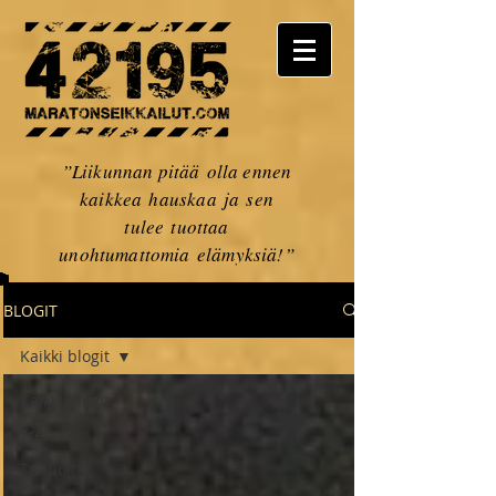
”Liikunnan pitää olla ennen
kaikkea hauskaa ja sen
tulee tuottaa
unohtumattomia elämyksiä!”
BLOGIT
Kaikki blogit
Kaikki blogit
Treenit
Tarinoita