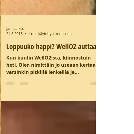
Jari Laakso
24.8.2018
1 min käytetty lukemiseen
Loppuuko happi? WellO2 auttaa!
Kun kuulin WellO2:sta, kiinnostuin
heti. Olen nimittäin jo useaan kertaan
varsinkin pitkillä lenkeillä ja
varsinaisilla maratoneilla...