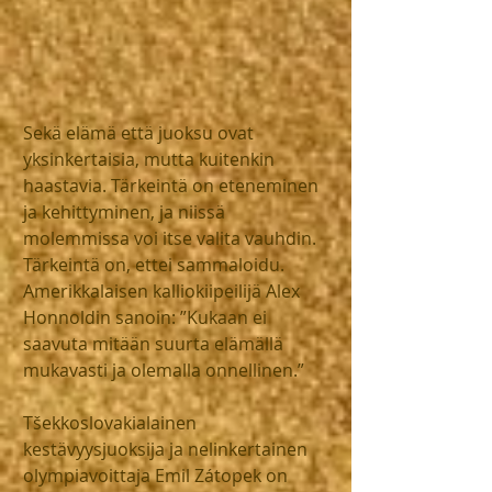
Sekä elämä että juoksu ovat 
yksinkertaisia, mutta kuitenkin 
haastavia. Tärkeintä on eteneminen 
ja kehittyminen, ja niissä 
molemmissa voi itse valita vauhdin. 
Tärkeintä on, ettei sammaloidu. 
Amerikkalaisen kalliokiipeilijä Alex 
Honnoldin sanoin: ”Kukaan ei 
saavuta mitään suurta elämällä 
mukavasti ja olemalla onnellinen.”
Tšekkoslovakialainen 
kestävyysjuoksija ja nelinkertainen 
olympiavoittaja Emil Zátopek on 