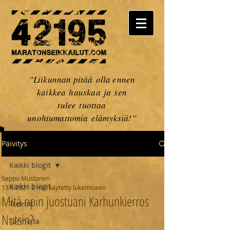
”Liikunnan pitää olla ennen
kaikkea hauskaa ja sen
tulee tuottaa
unohtumattomia elämyksiä!”
Päivitys
Kaikki blogit
Seppo Mustonen
Kaikki blogit
13.6.2021
2 min käytetty lukemiseen
Mitä opin juostuani Karhunkierros
Treenit
Nutsin?
Tarinoita