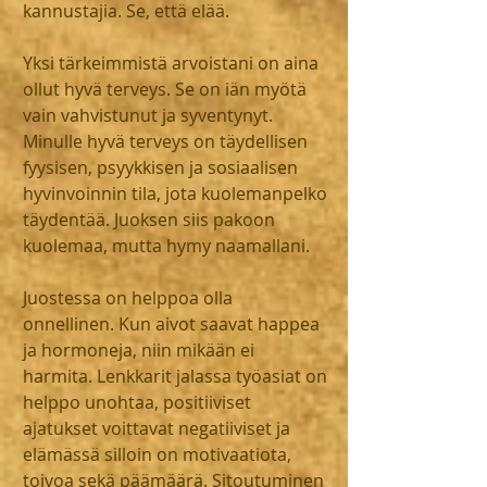
kannustajia. Se, että elää.
Yksi tärkeimmistä arvoistani on aina 
ollut hyvä terveys. Se on iän myötä 
vain vahvistunut ja syventynyt. 
Minulle hyvä terveys on täydellisen 
fyysisen, psyykkisen ja sosiaalisen 
hyvinvoinnin tila, jota kuolemanpelko 
täydentää. Juoksen siis pakoon 
kuolemaa, mutta hymy naamallani.
Juostessa on helppoa olla 
onnellinen. Kun aivot saavat happea 
ja hormoneja, niin mikään ei 
harmita. Lenkkarit jalassa työasiat on 
helppo unohtaa, positiiviset 
ajatukset voittavat negatiiviset ja 
elämässä silloin on motivaatiota, 
toivoa sekä päämäärä. Sitoutuminen 