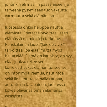
johonkin eli maaliin pääsemiseen ja 
terveenä pysymiseen tuo vakautta, 
varmuutta sekä elämäniloa.
Juostessa onkin helppoa nauttia 
elämästä. Edetessä tavoitteellisesti 
elämässä on mieltä ja tarkoitus. 
Ranskalainen lause ”Joie de vivre” 
tarkoittaa iloa elää, mutta myös 
halua elää. Elämä on kaunista, on syy 
elää. Juoksu tekee sen 
konkreettiseksi, elämän tuntee, se 
on intohimoa, riemua, nautintoa 
sekä iloa, mutta samalla rauhaa, 
autuutta ja tasapainoa. Juostessa 
kokee olevansa oman elämänsä 
keskipiste.