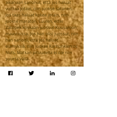
aikanaan sanonut, että jos haluat 
voittaa jotain, niin juokse satanen. 
Jos taas haluat kokea jotain, niin 
juokse maraton. Luulen, ettei 
Zátopek koskaan juossut Kuusamon 
maastoissa. Jos hän olisi juossut, niin 
hän sanoisi, että jos haluat 
elämyksiä, niin juokse Karhunkierros 
Nuts. Matkan pituudella ei ole niin 
suurta väliä.
Ranskalaiset juoksijat kutsuvat 
pieneksi kuolemaksi maaliintulon 
jälkeistä hetkeä, sitä kun kaikki on 
annettu ja ihana maaliviiva vie 
tajunnan hetkeksi. Ehkä tässä onkin 
se suurin viisaus, miksi 
maratoonareilla ja pitkän matkan 
polkujuoksijoilla tunteet ovat 