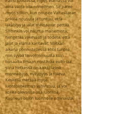
Paitsi juostessa, myös elämässä voi 
aina valita olla onnellinen. Se pätee 
myös silloin, kun nousee Valtavaaran 
jyrkkiä nousuja ja tuntuu, että 
läkähtyy ja jalat meinaavat pettää. 
Silloinkin voi nauttia maisemista, 
hengittää väkevästi ja todeta, että 
jalat ja elämä kantavat. Matkan 
aikana ponnistellessa ehtii tuntea 
niin syvää toivottomuutta kuin 
toisaalta ilmaan nostavaa euforiaa: 
siinä hetkessä on kaikki läsnä: 
menneisyys, nykyisyys ja tuleva. 
Keskellä metsää myös 
luontokokemus vahvistuu, ja voi 
kokea olevansa osa luontoa. 
Kauneus onkin luonnolle ominaista. 