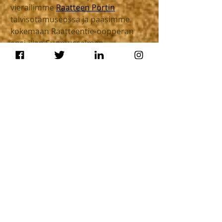
vierailimme 
Raatteen Portin
talvisotamuseossa ja pääsimme 
kokemaan Raatteentie-oopperan 
ensi-illan Suomussalmen 
kesäteatterissa. Lisäksi pojat ehtivät 
juoksemaan treenit Ruukinkankaan 
hienolla radalla. Viikonlopussa 
ehtiikin tekemään kaikenlaista, kun 
on liikkeellä avoimin mielin.