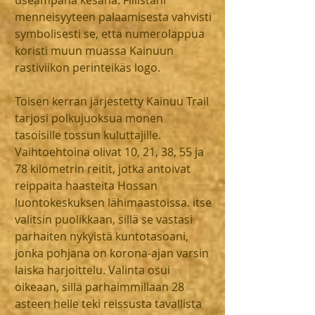
useampana kesänä. Fiilistäni 
menneisyyteen palaamisesta vahvisti 
symbolisesti se, että numerolappua 
koristi muun muassa Kainuun 
rastiviikon perinteikäs logo.
Toisen kerran järjestetty Kainuu Trail 
tarjosi polkujuoksua monen 
tasoisille tossun kuluttajille. 
Vaihtoehtoina olivat 10, 21, 38, 55 ja 
78 kilometrin reitit, jotka antoivat 
reippaita haasteita Hossan 
luontokeskuksen lähimaastoissa. itse 
valitsin puolikkaan, sillä se vastasi 
parhaiten nykyistä kuntotasoani, 
jonka pohjana on korona-ajan varsin 
laiska harjoittelu. Valinta osui 
oikeaan, sillä parhaimmillaan 28 
asteen helle teki reissusta tavallista 