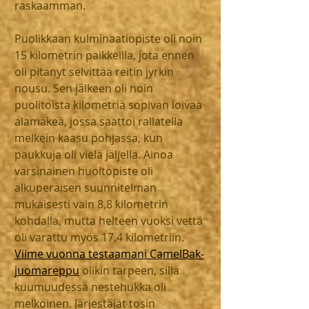
raskaamman.
Puolikkaan kulminaatiopiste oli noin 
15 kilometrin paikkeilla, jota ennen 
oli pitänyt selvittää reitin jyrkin 
nousu. Sen jälkeen oli noin 
puolitoista kilometriä sopivan loivaa 
alamäkeä, jossa saattoi rallatella 
melkein kaasu pohjassa, kun 
paukkuja oli vielä jäljellä. Ainoa 
varsinainen huoltopiste oli 
alkuperäisen suunnitelman 
mukaisesti vain 8,8 kilometrin 
kohdalla, mutta helteen vuoksi vettä 
oli varattu myös 17,4 kilometriin. 
Viime vuonna testaamani CamelBak-
juomareppu
 olikin tarpeen, sillä 
kuumuudessa nestehukka oli 
melkoinen. Järjestäjät tosin 