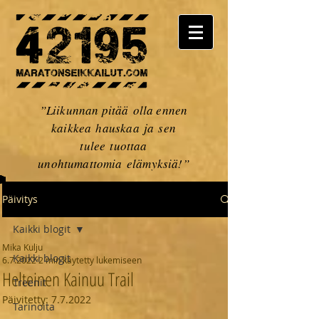
”Liikunnan pitää olla ennen
kaikkea hauskaa ja sen
tulee tuottaa
unohtumattomia elämyksiä!”
Päivitys
Kaikki blogit
Mika Kulju
Kaikki blogit
6.7.2022
2 min käytetty lukemiseen
Helteinen Kainuu Trail
Treenit
Päivitetty:
7.7.2022
Tarinoita