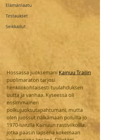
Elämänlaatu
Testaukset
Seikkailut
Hossassa juoksemani 
Kainuu Trailin
puolimaraton tarjosi 
henkilökohtaisesti tuulahduksen 
uutta ja vanhaa. Kyseessä oli 
ensimmäinen 
polkujuoksutapahtumani, mutta 
olen juossut nälkämaan poluilla jo 
1970-luvulla Kainuun rastiviikoilla, 
jotka pääsin lapsena kokemaan 