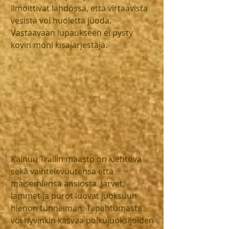
ilmoittivat lähdössä, että virtaavista 
vesistä voi huoletta juoda. 
Vastaavaan lupaukseen ei pysty 
kovin moni kisajärjestäjä.
Kainuu Trailin maasto on kiehtova 
sekä vaihtelevuutensa että 
maisemiensa ansiosta. Järvet, 
lammet ja purot luovat juoksuun 
hienon tunnelman. Tapahtumasta 
voi hyvinkin kasvaa polkujuoksijoiden 