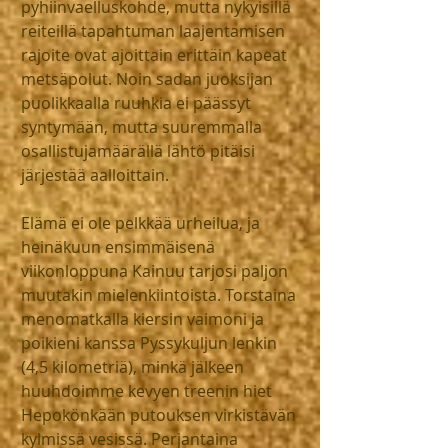
pyhiinvaelluskohde, mutta nykyisillä 
reiteillä tapahtuman laajentamisen 
rajoite ovat ajoittain erittäin kapeat 
metsäpolut. Noin sadan juoksijan 
puolikkaalla ruuhkia ei päässyt 
syntymään, mutta suuremmalla 
osallistujamäärällä lähtö pitäisi 
järjestää aalloittain.
Elämä ei ole pelkkää urheilua, ja 
heinäkuun ensimmäisenä 
viikonloppuna Kainuu tarjosi paljon 
muutakin mielenkiintoista. Torstaina 
menomatkalla kiersin vaimoni ja 
poikieni kanssa Pyssykuljun lenkin 
(4,5 kilometriä), minkä jälkeen 
huuhdoimme kevyen treenin hiet 
Hepokönkään putouksen virkistävän 
kylmissä vesissä. Perjantaina 