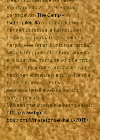
Kuortaneelta 20.-22.9. Pääpaino 
parin päivän 
The Camp -
tsemppileirillä
 on ennen kaikkea 
hengenluonnissa ja harjoitusten 
tekniikassa periaatteella ”jokainen 
harjoittelee oman kuntonsa tasolla”. 
Mitään huippukuntoa Kuortaneella 
ei siis tarvita, mutta se voi olla myös 
Ranskan Rivieralle tähtäävälle hieno 
henkinen viimeistelyleiri. Toki leirillä 
pääsee halutessaan hyvässä 
seurassa lenkille vaikka parikin 
kertaa päivässä!
Mukaan maratonseikkailuun pääset:
http://www.bjork-
bostrom.fi/maratonseikkailu-2018/