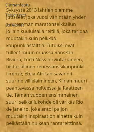
Elämänlaatu
Syksystä 2013 lähtien olemme 
Testaukset
juosseet joka vuosi vähintään yhden 
suuremman maratonseikkailun 
Seikkailut
jollain kuuluisalla reitillä, joka tarjoaa 
muutakin kuin pelkkää 
kaupunkiasfalttia. Tutuiksi ovat 
tulleet muun muassa Ranskan 
Riviera, Loch Ness hirviötaruineen, 
historiallinen renessanssikaupunki 
Firenze, Etelä-Afrikan savannit 
suurine villieläimineen, Kiinan muuri 
paahtavassa helteessä ja Raatteen 
tie. Tämän vuoden ensimmäinen 
suuri seikkailukohde oli värikäs Rio 
de Janeiro, joka antoi paljon 
muutakin inspiraation aihetta kuin 
pelkästään huikean rantareittinsä.