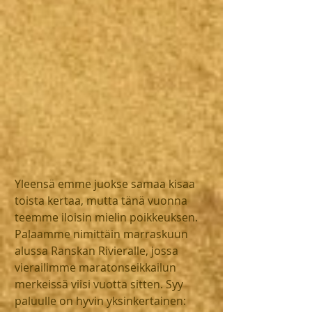
Yleensä emme juokse samaa kisaa 
toista kertaa, mutta tänä vuonna 
teemme iloisin mielin poikkeuksen. 
Palaamme nimittäin marraskuun 
alussa Ranskan Rivieralle, jossa 
vierailimme maratonseikkailun 
merkeissä viisi vuotta sitten. Syy 
paluulle on hyvin yksinkertainen: 