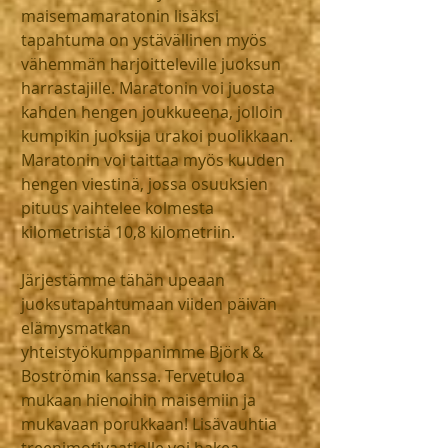
maisemamaratonin lisäksi 
tapahtuma on ystävällinen myös 
vähemmän harjoitteleville juoksun 
harrastajille. Maratonin voi juosta 
kahden hengen joukkueena, jolloin 
kumpikin juoksija urakoi puolikkaan. 
Maratonin voi taittaa myös kuuden 
hengen viestinä, jossa osuuksien 
pituus vaihtelee kolmesta 
kilometristä 10,8 kilometriin.
Järjestämme tähän upeaan 
juoksutapahtumaan viiden päivän 
elämysmatkan 
yhteistyökumppanimme Björk & 
Boströmin kanssa. Tervetuloa 
mukaan hienoihin maisemiin ja 
mukavaan porukkaan! Lisävauhtia 
treenimotivaatiolle voi hakea 