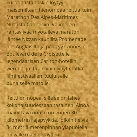
Euroopasta tuskin löytyy 
maisemiltaan hienompaa reittiä kuin 
Marathon Des Alpes-Maritimes 
Nizzasta Cannesiin. Välimeren 
rantaviivaa myötäilevä maraton 
lähtee Nizzan kauniilta Promenade 
des Anglaisilta ja päättyy Cannesin 
Boulevard de la Croisettelle 
legendaarisen Carlton-hotellin 
viereen, josta on vain lyhyt matka 
filmifestivaalien kuuluisalle 
punaiselle matolle.
Reitti on nopea, sillä se on lähes 
kokonaisuudessaan tasainen. Ainoa 
mainittava nousu on ennen 30 
kilometrin rajapyykkiä, jolloin tie vie 
34 metriä merenpinnan yläpuolella 
olevalle mäelle. Täyden 