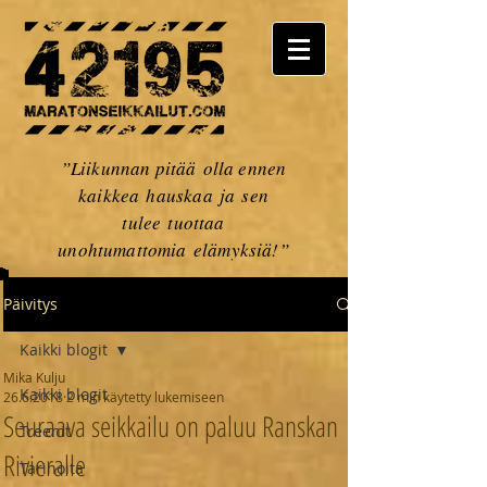
”Liikunnan pitää olla ennen
kaikkea hauskaa ja sen
tulee tuottaa
unohtumattomia elämyksiä!”
Päivitys
Kaikki blogit
Mika Kulju
Kaikki blogit
26.6.2018
2 min käytetty lukemiseen
Seuraava seikkailu on paluu Ranskan
Treenit
Rivieralle
Tarinoita