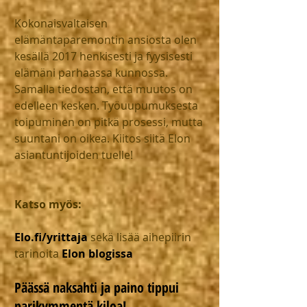
Kokonaisvaltaisen 
elämäntaparemontin ansiosta olen 
kesällä 2017 henkisesti ja fyysisesti 
elämäni parhaassa kunnossa. 
Samalla tiedostan, että muutos on 
edelleen kesken. Työuupumuksesta 
toipuminen on pitkä prosessi, mutta 
suuntani on oikea. Kiitos siitä Elon 
asiantuntijoiden tuelle!
Katso myös:
Elo.fi/yrittaja
 sekä lisää aihepiirin 
tarinoita 
Elon blogissa
Päässä naksahti ja paino tippui 
parikymmentä kiloa!