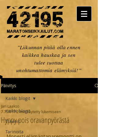
”Liikunnan pitää olla ennen
kaikkea hauskaa ja sen
tulee tuottaa
unohtumattomia elämyksiä!”
Päivitys
Kaikki blogit
Jari Laakso
Kaikki blogit
7.7.2017
2 min käytetty lukemiseen
Hyppy pois oravanpyörästä
Treenit
Tarinoita
Monesti elämäntaparemontti on 