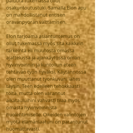
paluuta tukemassa ollut 
osakuntoutustuki. Samalla Elon apu 
on mahdollistanut entisen 
oravanpyörän välttämisen.
Elon tarjoama asiantuntemus on 
ollut tukemassa myös sitä kaikkein 
tärkeintä eli muutosta omassa 
ajattelussa ja ajankäytössä oman 
hyvinvoinnin ja kuntoilun eteen 
tehtävän työn hyväksi. Käytännössä 
olen muuttanut työnkuvani lähes 
täysin. Teen edelleen tehokkaasti 
töitä, mutta olen varannut 
aikatauluihini vahvasti tilaa myös 
omasta hyvinvoinnista 
huolehtimiselle. Oikeiden valintojen 
myötä elämänlaatuni on parantunut 
huomattavasti.