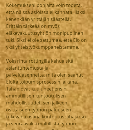
Kokemukseni pohjalta voin todeta, 
että näissä asioissa ei kannata liiaksi 
kenenkään yrittäjän säästellä. 
Erittäin tärkeää on myös 
eläkevakuutusyhtiön monipuolinen 
tuki. Siksi ei ole sattumaa, että Elo on 
yksi yhteistyökumppaneistamme.
Voin rinta rottingilla kehua sitä 
asiantuntemusta ja 
palveluasennetta, mitä olen saanut 
Elolta toipumisprosessini aikana. 
Tähän ovat kuuluneet ensin 
ammatillisen kuntoutuksen 
mahdollisuudet, sen jälkeen 
osittaiseen työhön paluuseen 
tukevana osana kuntoutusrahajakso 
ja seuraavaksi maltillista työhön 