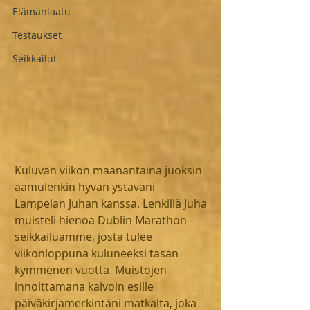
Elämänlaatu
Testaukset
Seikkailut
Kuluvan viikon maanantaina juoksin 
aamulenkin hyvän ystäväni 
Lampelan Juhan kanssa. Lenkillä Juha 
muisteli hienoa Dublin Marathon -
seikkailuamme, josta tulee 
viikonloppuna kuluneeksi tasan 
kymmenen vuotta. Muistojen 
innoittamana kaivoin esille 
päiväkirjamerkintäni matkalta, joka 