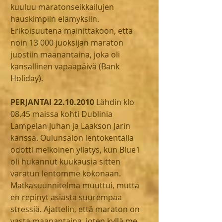
kuuluu maratonseikkailujen 
hauskimpiin elämyksiin. 
Erikoisuutena mainittakoon, että 
noin 13 000 juoksijan maraton 
juostiin maanantaina, joka oli 
kansallinen vapaapäivä (Bank 
Holiday). 
PERJANTAI 22.10.2010
 Lähdin klo 
08.45 maissa kohti Dublinia 
Lampelan Juhan ja Laakson Jarin 
kanssa. Oulunsalon lentokentällä 
odotti melkoinen yllätys, kun Blue1 
oli hukannut kuukausia sitten 
varatun lentomme kokonaan. 
Matkasuunnitelma muuttui, mutta 
en repinyt asiasta suurempaa 
stressiä. Ajattelin, että maraton on 
vasta maanantaina, joten kyllä me 