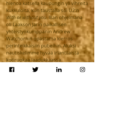
hienoa katsella kaupungin yli vihreitä 
kukkuloita, kun taustalla soi U2:n 
With or without you
. Illan ohjelmana 
oli Laakson Jarin paikallisen 
yhteistyökumppanin Andrew 
Watchornin opastama kierros 
perinteikkäisiin pubeihin. Aluksi 
nautiskelimme hyvää irlantilaista 
kotiruokaa laadukkaassa 
ravintolassa nimeltään Gallaghers 
Boxty House. Loppuilta sujui 
kolmessa kuuluisassa pubissa, 
joiden nimet ovat The Stag's Head, 
The Long Hall ja McDaids. 