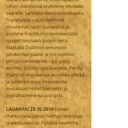
siihen mennessä ehdimme vihreälle 
saarelle. Lennolla Helsinki-Vantaalta 
Frankfurtiin nautiskelimme 
muutaman lasin punaviiniä ja 
söimme Frankfurtin lentokentällä 
spagettilounaan tuopin kera. 
Matkalla Dubliniin lensimme 
pilvikentän päällä ja horisonttiin 
piirtyi sinivalkoinen raja, josta 
aurinko paistoi häikäisevästi. Perillä 
Irlanti oli maineensa veroinen vihreä 
ja sateinen maa. Asetuimme 
mukavaan Hotel Merceriin ja 
pyörähdimme kaupungilla. 
LAUANTAI 23.10.2010
 Eilinen 
matkustelu painoi hieman mielessä 
ja olemuksessa. Päivällä kävimme 