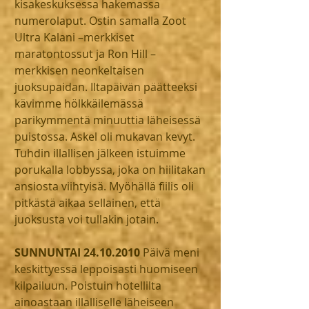
kisakeskuksessa hakemassa 
numerolaput. Ostin samalla Zoot 
Ultra Kalani –merkkiset 
maratontossut ja Ron Hill –
merkkisen neonkeltaisen 
juoksupaidan. Iltapäivän päätteeksi 
kävimme hölkkäilemässä 
parikymmentä minuuttia läheisessä 
puistossa. Askel oli mukavan kevyt. 
Tuhdin illallisen jälkeen istuimme 
porukalla lobbyssa, joka on hiilitakan 
ansiosta viihtyisä. Myöhällä fiilis oli 
pitkästä aikaa sellainen, että 
juoksusta voi tullakin jotain. 
SUNNUNTAI 24.10.2010
 Päivä meni 
keskittyessä leppoisasti huomiseen 
kilpailuun. Poistuin hotellilta 
ainoastaan illalliselle läheiseen 