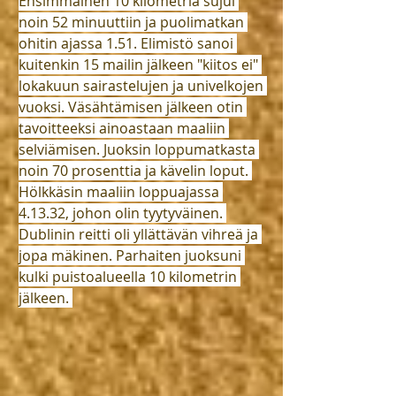
Ensimmäinen 10 kilometriä sujui 
noin 52 minuuttiin ja puolimatkan 
ohitin ajassa 1.51. Elimistö sanoi 
kuitenkin 15 mailin jälkeen "kiitos ei" 
lokakuun sairastelujen ja univelkojen 
vuoksi. Väsähtämisen jälkeen otin 
tavoitteeksi ainoastaan maaliin 
selviämisen. Juoksin loppumatkasta 
noin 70 prosenttia ja kävelin loput. 
Hölkkäsin maaliin loppuajassa 
4.13.32, johon olin tyytyväinen. 
Dublinin reitti oli yllättävän vihreä ja 
jopa mäkinen. Parhaiten juoksuni 
kulki puistoalueella 10 kilometrin 
jälkeen. 