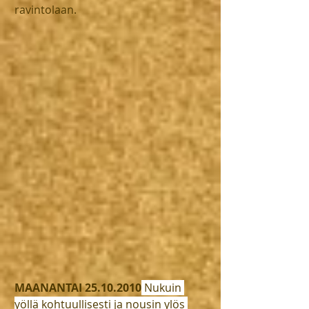
ravintolaan. 
MAANANTAI 25.10.2010
 Nukuin 
yöllä kohtuullisesti ja nousin ylös 