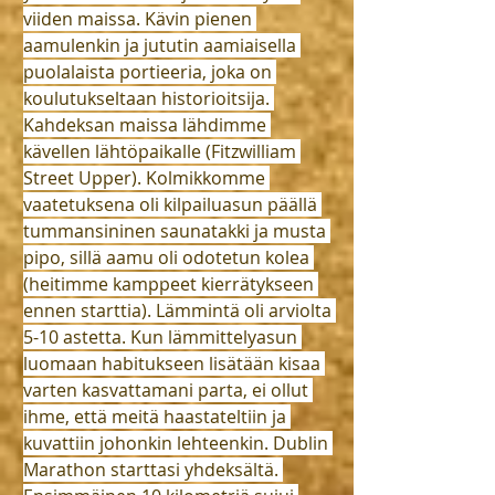
viiden maissa. Kävin pienen 
aamulenkin ja jututin aamiaisella 
puolalaista portieeria, joka on 
koulutukseltaan historioitsija. 
Kahdeksan maissa lähdimme 
kävellen lähtöpaikalle (Fitzwilliam 
Street Upper). Kolmikkomme 
vaatetuksena oli kilpailuasun päällä 
tummansininen saunatakki ja musta 
pipo, sillä aamu oli odotetun kolea 
(heitimme kamppeet kierrätykseen 
ennen starttia). Lämmintä oli arviolta 
5-10 astetta. Kun lämmittelyasun 
luomaan habitukseen lisätään kisaa 
varten kasvattamani parta, ei ollut 
ihme, että meitä haastateltiin ja 
kuvattiin johonkin lehteenkin. Dublin 
Marathon starttasi yhdeksältä. 