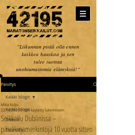
”Liikunnan pitää olla ennen
kaikkea hauskaa ja sen
tulee tuottaa
unohtumattomia elämyksiä!”
Päivitys
Kaikki blogit
Mika Kulju
Kaikki blogit
22.10.2020
2 min käytetty lukemiseen
Seikkailu Dublinissa –
Treenit
päiväkirjamerkintöjä 10 vuotta sitten
Tarinoita