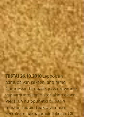
TIISTAI 26.10.2010
 Leppoisan 
aamupäivän jälkeen lähdimme 
Guinnessin tehtaalle, jossa kävimme 
vapaamuotoisen historiakierroksen. 
Vierailun huippuhetki oli parin 
mustan tuopin tuokio ylimmän 
kerroksen näköalaravintolassa. Oli 