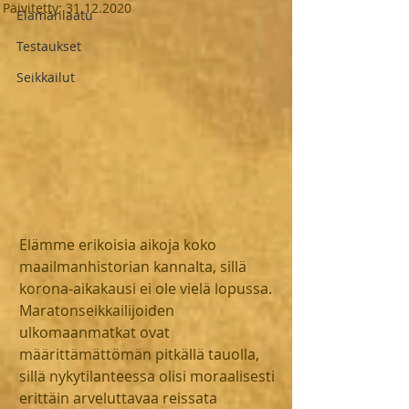
Päivitetty:
31.12.2020
Elämänlaatu
Testaukset
Seikkailut
Elämme erikoisia aikoja koko 
maailmanhistorian kannalta, sillä 
korona-aikakausi ei ole vielä lopussa. 
Maratonseikkailijoiden 
ulkomaanmatkat ovat 
määrittämättömän pitkällä tauolla, 
sillä nykytilanteessa olisi moraalisesti 
erittäin arveluttavaa reissata 