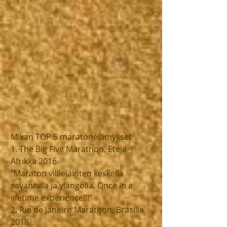
Mikan TOP 5 maratonelämykset
1. The Big Five Marathon, Etelä-
Afrikka 2016
”Maraton villieläinten keskellä 
savannilla ja ylängöllä. Once in a 
lifetime experience!!!”
2. Rio de Janeiro Marathon, Brasilia 
2018