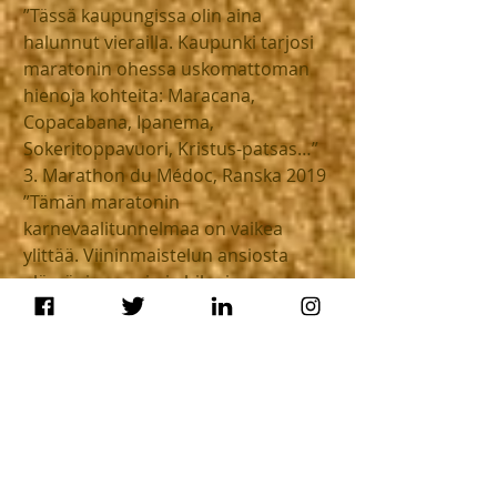
”Tässä kaupungissa olin aina 
halunnut vierailla. Kaupunki tarjosi 
maratonin ohessa uskomattoman 
hienoja kohteita: Maracana, 
Copacabana, Ipanema, 
Sokeritoppavuori, Kristus-patsas…”
3. Marathon du Médoc, Ranska 2019
”Tämän maratonin 
karnevaalitunnelmaa on vaikea 
ylittää. Viininmaistelun ansiosta 
elämäni rennoin ja hilpein 
kuntoilukokemus.”
4. Loch Ness Marathon, Skotlanti 
2014
”Hirviön jäljillä hienoissa maisemissa. 
Rakastuin mieleiseeni 
nummimaisemaan välittömästi.”
5. Stockholm Marathon, Ruotsi 1993
”Muutama vuosi kilpaurheilu-uran 