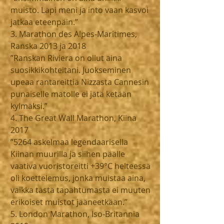
muisto. Läpi meni ja into vaan kasvoi 
jatkaa eteenpäin.”
3. Marathon des Alpes-Maritimes, 
Ranska 2013 ja 2018
”Ranskan Riviera on ollut aina 
suosikkikohteitani. Juokseminen 
upeaa rantareittiä Nizzasta Cannesin 
punaiselle matolle ei jätä ketään 
kylmäksi.”
4. The Great Wall Marathon, Kiina 
2017
”5264 askelmaa legendaarisella 
Kiinan muurilla ja siihen päälle 
vaativa vuoristoreitti +39°C helteessä 
oli koettelemus, jonka muistaa aina, 
vaikka tästä tapahtumasta ei muuten 
erikoiset muistot jääneetkään.”
5. London Marathon, Iso-Britannia 