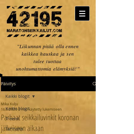
”Liikunnan pitää olla ennen
kaikkea hauskaa ja sen
tulee tuottaa
unohtumattomia elämyksiä!”
Päivitys
Kaikki blogit
Mika Kulju
Kaikki blogit
16.8.2020
2 min käytetty lukemiseen
Parhaat seikkailuvinkit koronan
Treenit
jälkeiseen aikaan
Tarinoita