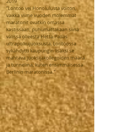
2019
”Lontoo vei Honolulusta voiton, 
vaikka viime vuoden molemmat 
maratonit ovatkin omassa 
kastissaan, puhumattakaan siinä 
välissä olleesta Hetta-Pallas 
ultrapolkujuoksusta. Lontoossa 
sykähdytti kaupungin lisäksi se 
mahtava juoksijakollegoiden määrä 
ja tunnelma, kuten ensimmäisessä 
Berlinin maratonissa.”