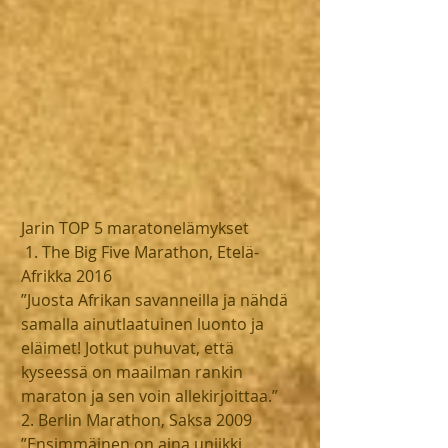
Jarin TOP 5 maratonelämykset
 1. The Big Five Marathon, Etelä-
Afrikka 2016
”Juosta Afrikan savanneilla ja nähdä 
samalla ainutlaatuinen luonto ja 
eläimet! Jotkut puhuvat, että 
kyseessä on maailman rankin 
maraton ja sen voin allekirjoittaa.”
2. Berlin Marathon, Saksa 2009
”Ensimmäinen on aina uniikki 