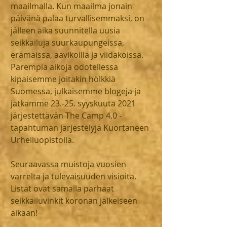
maailmalla. Kun maailma jonain 
päivänä palaa turvallisemmaksi, on 
jälleen aika suunnitella uusia 
seikkailuja suurkaupungeissa, 
erämaissa, aavikoilla ja viidakoissa. 
Parempia aikoja odotellessa 
kipaisemme joitakin hölkkiä 
Suomessa, julkaisemme blogeja ja 
jatkamme 23.-25. syyskuuta 2021 
järjestettävän The Camp 4.0 -
tapahtuman järjestelyjä Kuortaneen 
Urheiluopistolla.
Seuraavassa muistoja vuosien 
varrelta ja tulevaisuuden visioita. 
Listat ovat samalla parhaat 
seikkailuvinkit koronan jälkeiseen 
aikaan!