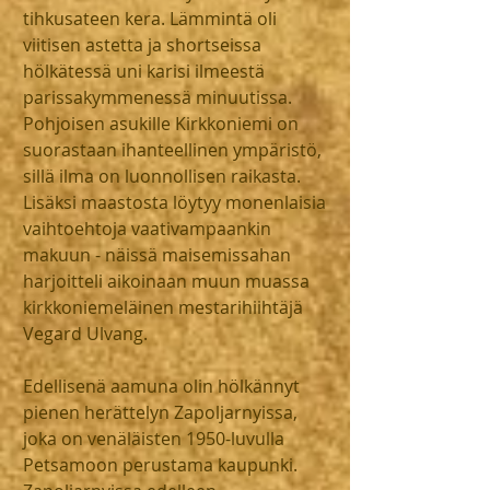
tihkusateen kera. Lämmintä oli 
viitisen astetta ja shortseissa 
hölkätessä uni karisi ilmeestä 
parissakymmenessä minuutissa. 
Pohjoisen asukille Kirkkoniemi on 
suorastaan ihanteellinen ympäristö, 
sillä ilma on luonnollisen raikasta. 
Lisäksi maastosta löytyy monenlaisia 
vaihtoehtoja vaativampaankin 
makuun - näissä maisemissahan 
harjoitteli aikoinaan muun muassa 
kirkkoniemeläinen mestarihiihtäjä 
Vegard Ulvang.
Edellisenä aamuna olin hölkännyt 
pienen herättelyn Zapoljarnyissa, 
joka on venäläisten 1950-luvulla 
Petsamoon perustama kaupunki. 