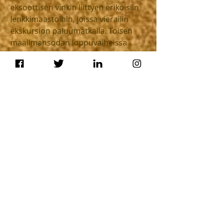
eksoottisen vinkin liittyen erikoisiin 
lenkkimaastoihin, joissa vierailin 
ekskursion paluumatkalla. Toisen 
maailmansodan loppuvaiheissa 
saksalaiset rakensivat Tankavaaran 
korkeudelle Schutzwall-nimisen 
laajan puolustusaseman, jonka 
tehtävänä oli turvata 
nikkelikuljetusten jatkuminen 
Petsamosta Saksaan. Nykyään 
Schutzwallin jäänteisiin voi tutustua 
luontopolulla, joka sopii hyvin myös 
polkujuoksun harrastajalle lyhyeksi 
kuuden kilometrin lenkiksi.
#Petsamo
#Nikkeli
#Kolosjoki