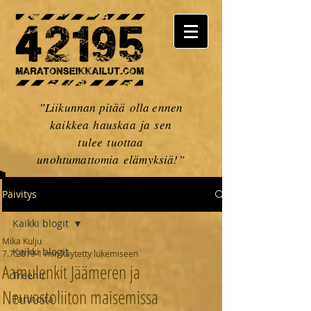
”Liikunnan pitää olla ennen
kaikkea hauskaa ja sen
tulee tuottaa
unohtumattomia elämyksiä!”
Päivitys
Kaikki blogit
Mika Kulju
Kaikki blogit
7.7.2019
1 min käytetty lukemiseen
Aamulenkit Jäämeren ja
Treenit
Neuvostoliiton maisemissa
Tarinoita