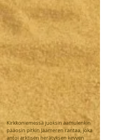
Kirkkoniemessä juoksin aamulenkin 
pääosin pitkin Jäämeren rantaa, joka 
antoi arktisen herätyksen kevyen 