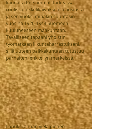
kannalta Petsamo oli tärkeässä 
roolissa nikkelikaivoksensa ansiosta 
ja sen vuoksi minäkin suuntasin 
vuosina 1920-1944 Suomeen 
kuuluneeseen maakuntaan. 
Tavalliseen tapaani yhdistin 
työmatkaan liikuntaharrastukseni, 
sillä uuteen paikkakuntaan tutustuu 
parhaiten lenkkeilyn merkeissä.
Lopuksi annan vielä pienen 