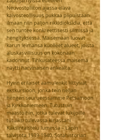
Zapoljarnyissa edelleen 
Neuvostoliiton ajassa elävä 
kaivosteollisuus pukkaa piipuistaan 
ilmaan niin paljon rikkidioksidia, että 
sen tuntee konkreettisesti silmissä ja 
hengityksessä. Maisemaan luovat 
karun leimansa kuolleet alueet, joista 
aluskasvillisuus on kokonaan 
kadonnut. Tihkusateessa maisema 
näytti harvinaisen ankealta.
Hyvin erilaiset aamulenkit liittyivät 
ekskursioon, jonka tein neljän 
hengen seurueessamme Petsamoon 
ja Kirkkoniemeen. Tutustuin 
maastoihin, jotka tulevat lukijoille 
tutuiksi tulevassa kirjassani 
Kaksintaistelu lumessa – Lapin 
talvisota 1939-1940. Sotahistorian 