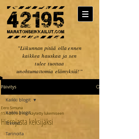
”Liikunnan pitää olla ennen
kaikkea hauskaa ja sen
tulee tuottaa
unohtumattomia elämyksiä!”
Päivitys
Kaikki blogit
Eero Simuna
Kaikki blogit
15.4.2019
2 min käytetty lukemiseen
Hierojasta keksijäksi
Treenit
Tarinoita