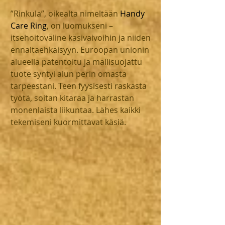
”Rinkula”, oikealta nimeltään 
Handy 
Care Ring
, on luomukseni – 
itsehoitoväline käsivaivoihin ja niiden 
ennaltaehkäisyyn. Euroopan unionin 
alueella patentoitu ja mallisuojattu 
tuote syntyi alun perin omasta 
tarpeestani. Teen fyysisesti raskasta 
työtä, soitan kitaraa ja harrastan 
monenlaista liikuntaa. Lähes kaikki 
tekemiseni kuormittavat käsiä.