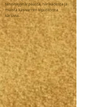
tenniskyynärpäästä, hiirikädestä ja 
muista käsivarren kiputiloista 
kärsiviä.