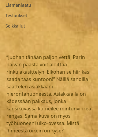
Elämänlaatu
Testaukset
Seikkailut
”Juohan tänään paljon vettä! Parin 
päivän päästä voit aloittaa 
rinkulakäsittelyn. Eiköhän se hiirikäsi 
saada taas kuntoon!” Näillä sanoilla 
saattelen asiakkaani 
hierontahuoneesta. Asiakkaalla on 
kädessään pakkaus, jonka 
kansikuvassa komeilee mintunvihreä 
rengas. Sama kuva on myös 
työhuoneeni ulko-ovessa. Mistä 
ihmeestä oikein on kyse?