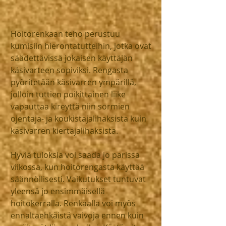
Hoitorenkaan teho perustuu 
kumisiin hierontatutteihin, jotka ovat 
säädettävissä jokaisen käyttäjän 
käsivarteen sopiviksi. Rengasta 
pyöritetään käsivarren ympärillä, 
jolloin tuttien poikittainen liike 
vapauttaa kireyttä niin sormien 
ojentaja- ja koukistajalihaksista kuin 
käsivarren kiertäjälihaksista.
Hyviä tuloksia voi saada jo parissa 
viikossa, kun hoitorengasta käyttää 
säännöllisesti. Vaikutukset tuntuvat 
yleensä jo ensimmäisellä 
hoitokerralla. Renkaalla voi myös 
ennaltaehkäistä vaivoja ennen kuin 