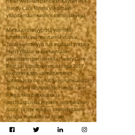
ne äityvät liian pahoiksi. Käytän itse 
Handy Care Ringiä viikoittain 
ylläpitämään käsieni toimintakykyä.
Matka prototyypistä valmiiksi 
tuotteeksi vei muutamia vuosia. 
Tuotekehittelyyn tuli mukaan yrittäjä 
Harri Ylitalo, ja koekäyttäjien 
palautteen perusteella Handy Care 
Ring sai lopullisen muotonsa 2017. 
Hoitorenkaan valmistaminen 
kotimaassa on ollut Simunalle alusta 
asti tärkeä lähtökohta. Handy Care 
Ring onkin pakkausta ja 
postituspussia myöten suomalainen 
tuote, ja itse rengas valmistetaan 
vieläpä ihan kotinurkillani, 
Kempeleessä.