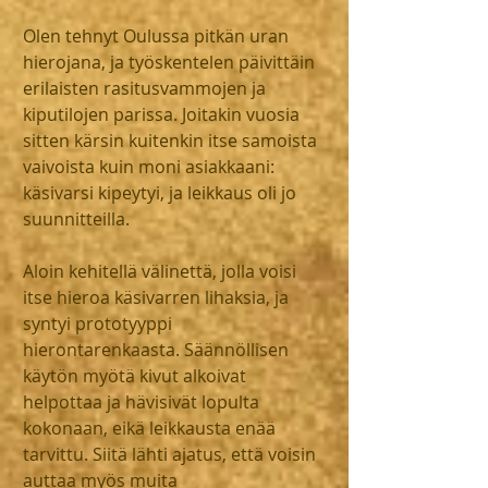
Olen tehnyt Oulussa pitkän uran 
hierojana, ja työskentelen päivittäin 
erilaisten rasitusvammojen ja 
kiputilojen parissa. Joitakin vuosia 
sitten kärsin kuitenkin itse samoista 
vaivoista kuin moni asiakkaani: 
käsivarsi kipeytyi, ja leikkaus oli jo 
suunnitteilla.
Aloin kehitellä välinettä, jolla voisi 
itse hieroa käsivarren lihaksia, ja 
syntyi prototyyppi 
hierontarenkaasta. Säännöllisen 
käytön myötä kivut alkoivat 
helpottaa ja hävisivät lopulta 
kokonaan, eikä leikkausta enää 
tarvittu. Siitä lähti ajatus, että voisin 
auttaa myös muita 