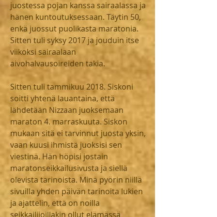
juostessa pojan kanssa sairaalassa ja 
hänen kuntoutuksessaan. Täytin 50, 
enkä juossut puolikasta maratonia. 
Sitten tuli syksy 2017 ja jouduin itse 
viikoksi sairaalaan 
aivohalvausoireiden takia.
Sitten tuli tammikuu 2018. Siskoni 
soitti yhtenä lauantaina, että 
lähdetään Nizzaan juoksemaan 
maraton 4. marraskuuta. Siskon 
mukaan sitä ei tarvinnut juosta yksin, 
vaan kuusi ihmistä juoksisi sen 
viestinä. Hän höpisi jostain 
maratonseikkailusivusta ja siellä 
olevista tarinoista. Minä pyörin niillä 
sivuilla yhden päivän tarinoita lukien 
ja ajattelin, että on noilla 
seikkailijoillakin ollut elämässä 