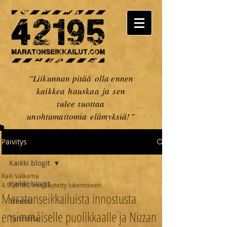
”Liikunnan pitää olla ennen
kaikkea hauskaa ja sen
tulee tuottaa
unohtumattomia elämyksiä!”
Päivitys
Kaikki blogit
Raili Valkama
Kaikki blogit
4.9.2018
2 min käytetty lukemiseen
Maratonseikkailuista innostusta
Treenit
ensimmäiselle puolikkaalle ja Nizzan
Tarinoita