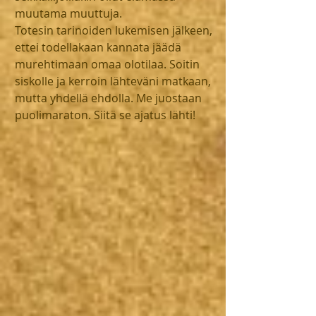
muutama muuttuja.
Totesin tarinoiden lukemisen jälkeen, 
ettei todellakaan kannata jäädä 
murehtimaan omaa olotilaa. Soitin 
siskolle ja kerroin lähteväni matkaan, 
mutta yhdellä ehdolla. Me juostaan 
puolimaraton. Siitä se ajatus lähti!