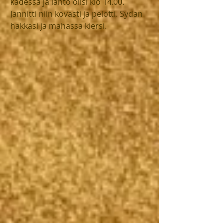
kädessä ja lähtö olisi klo 14.00. 
Jännitti niin kovasti ja pelotti. Sydän 
hakkasi ja mahassa kiersi.