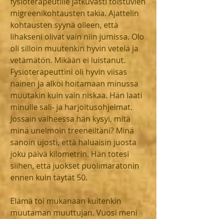
fysioterapeutille jatkuvasti toistuvien 
migreenikohtausten takia. Ajattelin 
kohtausten syynä olleen, että 
lihakseni olivat vain niin jumissa. Olo 
oli silloin muutenkin hyvin vetelä ja 
vetämätön. Mikään ei luistanut. 
Fysioterapeuttini oli hyvin viisas 
nainen ja alkoi hoitamaan minussa 
muutakin kuin vain niskaa. Hän laati 
minulle sali- ja harjoitusohjelmat. 
Jossain vaiheessa hän kysyi, mitä 
minä unelmoin treeneiltäni? Minä 
sanoin ujosti, että haluaisin juosta 
joku päivä kilometrin. Hän totesi 
siihen, että juokset puolimaratonin 
ennen kuin täytät 50.
Elämä toi mukanaan kuitenkin 
muutaman muuttujan. Vuosi meni 