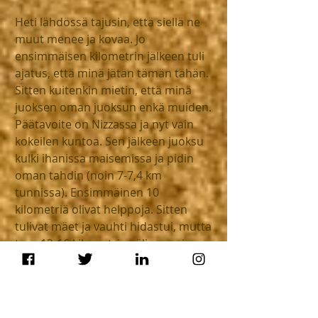
Heti lähdössä tajusin, että siellä ne 
muut menee ja kovaa. Jo 
ensimmäisen kilometrin jälkeen tuli 
ajatus, että minä jätän tämän tähän. 
Sitten kuitenkin mietin, että minä 
juoksen oman juoksun enkä muiden. 
Päätavoite on Nizzassa ja nyt vain 
kokeilen kuntoa. Sen jälkeen juoksu 
kulki ihanissa maisemissa ja pidin 
oman tahdin (noin 7-7,4 km 
tunnissa). Ensimmäinen 10 
kilometriä olivat helppoja. Sitten 
tulivat mäet ja vauhti hidastui, mutta 
taas 12-16 kilometrin välin menin 
omaa tasaista tahtia. Kunnes tuli 17 
kilometriä täyteen ja olin jo 
keskeyttämässä. Jokainen lihas huusi 
hoosiannaa ja jalat olivat aivan 