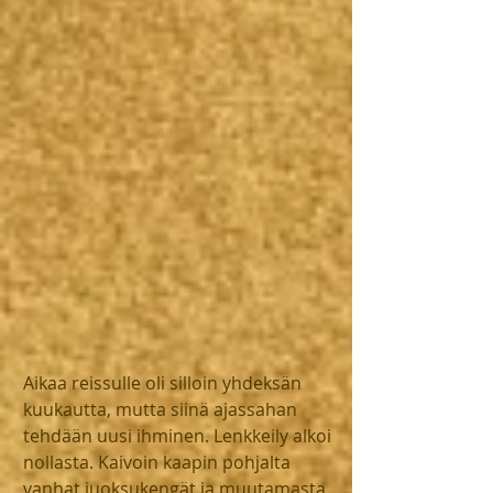
Aikaa reissulle oli silloin yhdeksän 
kuukautta, mutta siinä ajassahan 
tehdään uusi ihminen. Lenkkeily alkoi 
nollasta. Kaivoin kaapin pohjalta 
vanhat juoksukengät ja muutamasta 