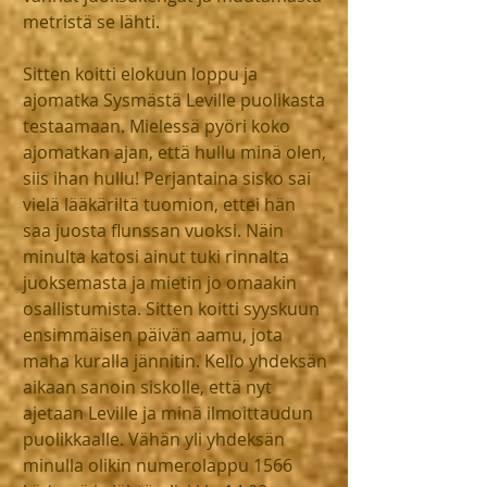
metristä se lähti.
Sitten koitti elokuun loppu ja 
ajomatka Sysmästä Leville puolikasta 
testaamaan. Mielessä pyöri koko 
ajomatkan ajan, että hullu minä olen, 
siis ihan hullu! Perjantaina sisko sai 
vielä lääkäriltä tuomion, ettei hän 
saa juosta flunssan vuoksi. Näin 
minulta katosi ainut tuki rinnalta 
juoksemasta ja mietin jo omaakin 
osallistumista. Sitten koitti syyskuun 
ensimmäisen päivän aamu, jota 
maha kuralla jännitin. Kello yhdeksän 
aikaan sanoin siskolle, että nyt 
ajetaan Leville ja minä ilmoittaudun 
puolikkaalle. Vähän yli yhdeksän 
minulla olikin numerolappu 1566 